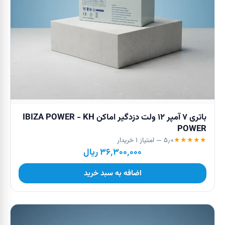
باتری ۷ آمپر ۱۲ ولت دزدگیر اماکن IBIZA POWER - KH
POWER
★
★
★
★
★
۵٫۰
— امتیاز
۱
خریدار
۳۶٬۳۰۰٬۰۰۰
ریال
اضافه به سبد خرید