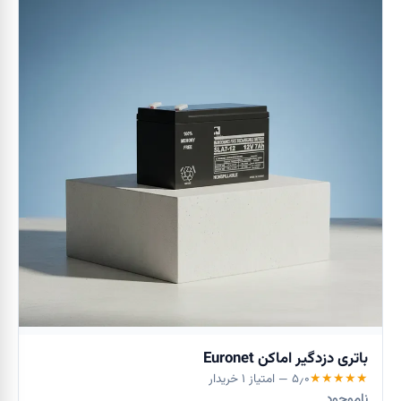
باتری دزدگیر اماکن Euronet
★
★
★
★
★
۵٫۰
— امتیاز
۱
خریدار
ناموجود