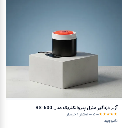
آژیر دزدگیر منزل پیزوالکتریک مدل RS-600
★
★
★
★
★
۵٫۰
— امتیاز
۱
خریدار
ناموجود