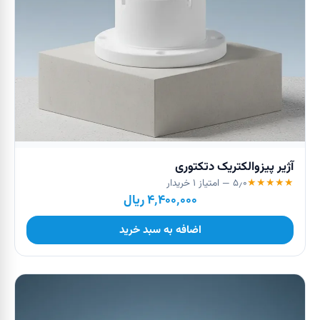
آژیر پیزوالکتریک دتکتوری
★
★
★
★
★
۵٫۰
— امتیاز
۱
خریدار
۴٬۴۰۰٬۰۰۰
ریال
اضافه به سبد خرید