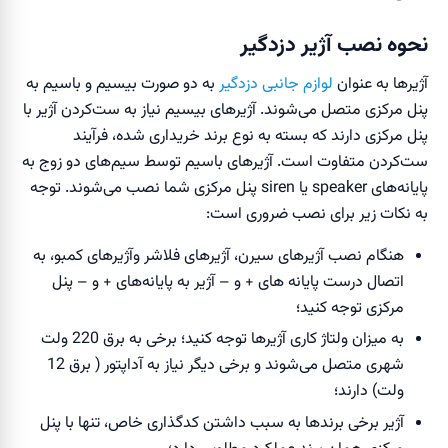
نحوه نصب آژیر دزدگیر
آژیرها به عنوان
لوازم جانبی دزدگیر
به دو صورت بیسیم و باسیم به
پنل مرکزی متصل می‌شوند. آژیر‌های بیسیم نیاز به ست‌کردن آژیر با
پنل مرکزی دارند که بسته به نوع برند خریداری شده، فرآیند
ست‌کردن متفاوت است. آژیر‌های با‌سیم توسط سیم‌های دو زوج به
پایانه‌های speaker یا siren پنل مرکزی شما نصب می‌شوند. توجه
به نکات زیر برای نصب ضروری است:
هنگام نصب آژیر‌های سیرن، آژیر‌های فلاشر وآژیر‌های کمبو، به
اتصال درست پایانه های + و – آژیر به پایانه‌های + و – پنل
مرکزی توجه کنید؛
به میزان ولتاژ کاری آژیر‌ها توجه کنید؛ برخی به برق 220 ولت
شهری متصل می‌شوند و برخی دیگر نیاز به آداپتور ( برق 12
ولت) دارند؛
آژیر برخی برند‌ها به سبب داشتن کد‌گذاری خاص، تنها با پنل