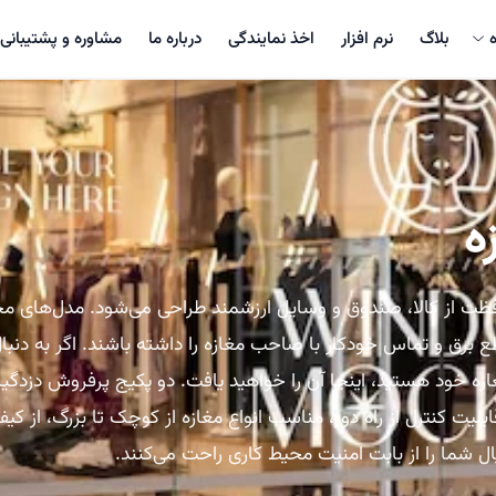
بلاگ
نرم افزار
اخذ نمایندگی
درباره ما
مشاوره و پشتیبانی
ه
فظت از کالا، صندوق و وسایل ارزشمند طراحی می‌شود. مدل‌های 
ع برق و تماس خودکار با صاحب مغازه را داشته باشند. اگر به دنب
ازه خود هستید، اینجا آن را خواهید یافت. دو پکیج پرفروش دزدگیر
بلیت کنترل از راه دور، مناسب انواع مغازه از کوچک تا بزرگ، از 
 شما را از بابت امنیت محیط کاری راحت می‌کنند.