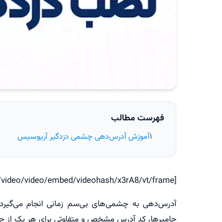
فهرست مطالب
آموزش آدرس‌دهی چشمی دزدگیر آریوسیس
[embed_video url="https://www.aparat.com/video/video/embed/videohash/x3rA8/vt/frame"]
آدرس‌دهی به چشمی‌های بی‌سم زمانی انجام می‌گی
جامپرها، کد آدرس مشخص و متفاوتی برای هر یک از چشم