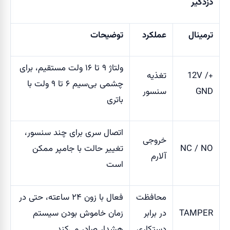
دزدگیر
ترمینال
عملکرد
توضیحات
ولتاژ ۹ تا ۱۶ ولت مستقیم، برای
+12V /
تغذیه
چشمی بی‌سیم ۶ تا ۹ ولت با
GND
سنسور
باتری
اتصال سری برای چند سنسور،
خروجی
NC / NO
تغییر حالت با جامپر ممکن
آلارم
است
محافظت
فعال با زون ۲۴ ساعته، حتی در
TAMPER
در برابر
زمان خاموش بودن سیستم
دستکاری
هشدار صادر می‌کند