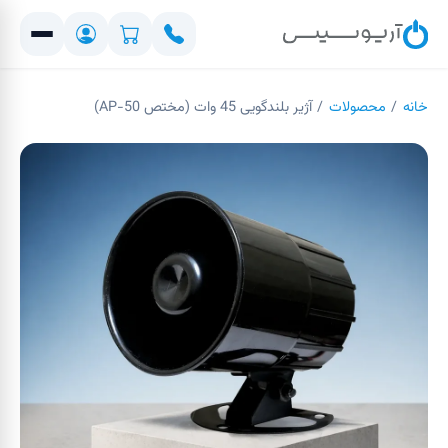
خانه
/
محصولات
/
آژیر بلندگویی 45 وات (مختص AP-50)