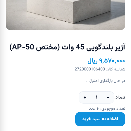
آژیر بلندگویی 45 وات (مختص AP-50)
۹٬۵۷۰٬۰۰۰
ریال
شناسه کالا:
2720000106400
در حال بارگذاری امتیاز...
+
−
۱
تعداد:
تعداد موجودی:
۴
عدد
اضافه به سبد خرید