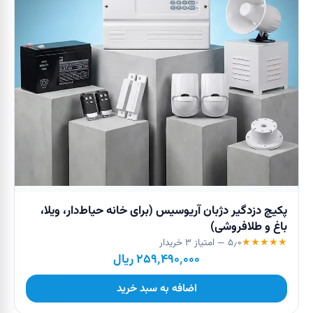
پکیچ دزدگیر دژبان آریوسیس (برای خانه حیاط‌دار، ویلا،
باغ و طلافروشی)
★
★
★
★
★
۵٫۰
— امتیاز
۳
خریدار
۲۵۹٬۴۹۰٬۰۰۰
ریال
اضافه به سبد خرید