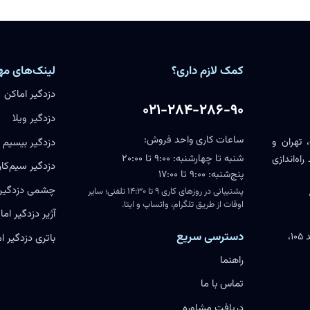
کمک لازم داری؟
لینک‌های مه
دزدگیر اماکن
۰۲۱-۲۸۴-۲۸۶-۹۰
دزدگیر ویلا
ساعات کاری واحد فروش:
 تهران و
دزدگیر بیسیم
شنبه تا چهارشنبه: ۹:۰۰ تا ۲۰:۰۰
اه‌اندازی
دزدگیر سیم‌کار
پنج‌شنبه: ۹:۰۰ تا ۱۷:۰۰
چشمی دزدگیر
پشتیبانی در روزهای کاری ۹ تا ۱۴:۳۰ تلفنی؛ سایر
اوقات از طریق تلگرام، واتساپ و ایتا.
آژیر دزدگیر اما
دسترسی سریع
یزد، خیابان مطهری، پارک علم و فناوری اقبال، واحد ۱۰۵،
باتری دزدگیر ا
راهنما
تماس با ما
دریافت مشاوره