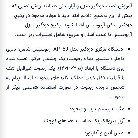
آموزش نصب دزدگیر منزل و آپارتمانی
همانند روش نصبی که
پیش از این توضیح دادیم ابتدا باید با موارد موجود در پکیج
دزدگیر اماکن آریوسیس آشنا شوید. پکیج دزدگیر منزل
آریوسیس با نصب آسان و سریع؛ شامل تجهیزات زیر است:
دستگاه مرکزی دزدگیر مدل AP_50 آریوسیس شامل: باتری
داخلی؛ سنسور دما و رطوبت؛ یک چشمی حرکتی نصب شده
روی دستگاه با ابعاد (۳.۵×۱۰×۱۴)؛ یک ریموت غیرقابل هک
با قابلیت قفل کردن عملکرد کلیدهای ریموت؛ ارسال پیام به
شخص دارنده ریموت در صورت استفاده شخصی دیگر از
ریموت.
مگنت بیسیم درب و پنجره؛
آژیر پیزوالکتریک مناسب فضاهای کوچک؛
فیش آنتن و آداپتور؛