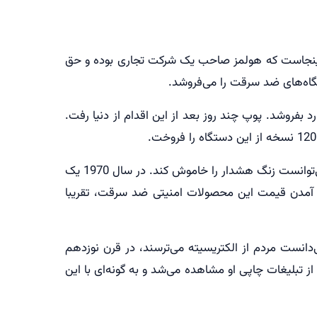
م اینجاست که هولمز صاحب یک شرکت تجاری بوده و حق
لا به بیماری حصبه مجبور می‌شود که حق اختراع خود را به قیمت 9 هزار و 500 دلار به ادوارد بفروشد. پوپ چند روز بعد از این اقدام از دنیا رفت.
این دزدگیر سپس یک سری ارتقا هم داشت. مثلا در سال 1868 میلادی یک ساعت عقربه‌ای به این دستگاه اضافه شد که می‌توانست زنگ هشدار را خاموش کند. در سال 1970 یک
شد. در دهه نود میلادی با پایین آمدن قیمت این محصولات امنیتی ضد سرقت، تقریبا
دانست مردم از الکتریسیته می‌ترسند، در قرن نوزدهم
 تبلیغات چاپی او مشاهده می‌شد و به گونه‌ای با این