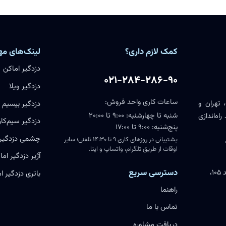
کمک لازم داری؟
لینک‌های مه
دزدگیر اماکن
۰۲۱-۲۸۴-۲۸۶-۹۰
دزدگیر ویلا
ساعات کاری واحد فروش:
 تهران و
دزدگیر بیسیم
شنبه تا چهارشنبه: ۹:۰۰ تا ۲۰:۰۰
اه‌اندازی
دزدگیر سیم‌کار
پنج‌شنبه: ۹:۰۰ تا ۱۷:۰۰
چشمی دزدگیر
پشتیبانی در روزهای کاری ۹ تا ۱۴:۳۰ تلفنی؛ سایر
اوقات از طریق تلگرام، واتساپ و ایتا.
آژیر دزدگیر اما
دسترسی سریع
یزد، خیابان مطهری، پارک علم و فناوری اقبال، واحد ۱۰۵،
باتری دزدگیر ا
راهنما
تماس با ما
دریافت مشاوره